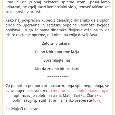
Prav je, da jo vsaj nekatere spletne strani, poskušamo
prikazati, ne zgolj skozi komercialni vidik, temveč takšne kot
so dejanske v praksi.
Kako naj povprečen kupec z današnjo dinamiko dela sploh
pride do uporabne in estetske popolne vrednosti svojega
pohištva. Ko ga že sama dinamika življenja veže na to, da
izbiro notranje opreme, niti nima na voljo dovolj časa.
Zato smo tukaj mi.
Da bo izbira opreme lažja.
Spremljajte nas.
Morda znamo biti koristni.
**********
Za pomoč in podporo pri nastanku tega spletnega bloga, se
zahvaljujemo slovenskemu
mentorju za spletni marketing
in
optimizacijo spletnih strani, Matiji Zajšku. Članek o
optimizaciji spletnih strani, si lahko preberete
tukaj
.
Sodelujoči na strani: