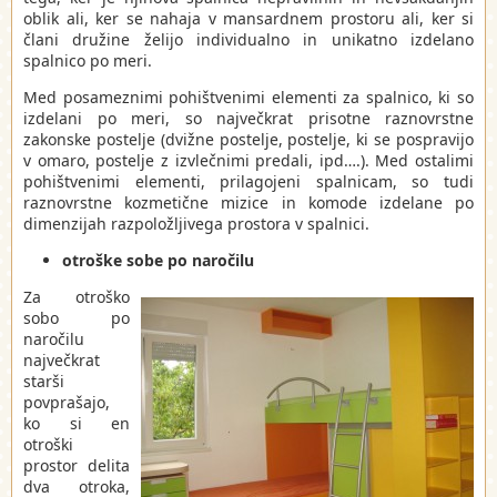
oblik ali, ker se nahaja v mansardnem prostoru ali, ker si
člani družine želijo individualno in unikatno izdelano
spalnico po meri.
Med posameznimi pohištvenimi elementi za spalnico, ki so
izdelani po meri, so največkrat prisotne raznovrstne
zakonske postelje (dvižne postelje, postelje, ki se pospravijo
v omaro, postelje z izvlečnimi predali, ipd….). Med ostalimi
pohištvenimi elementi, prilagojeni spalnicam, so tudi
raznovrstne kozmetične mizice in komode izdelane po
dimenzijah razpoložljivega prostora v spalnici.
otroške sobe po naročilu
Za otroško
sobo po
naročilu
največkrat
starši
povprašajo,
ko si en
otroški
prostor delita
dva otroka,