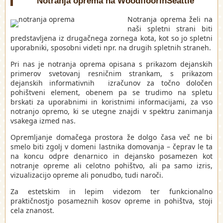
Notranja oprema na WoodfloorinSeattle
Notranja oprema želi na
naši spletni strani biti
predstavljena iz drugačnega zornega kota, kot so jo spletni
uporabniki, sposobni videti npr. na drugih spletnih straneh.
Pri nas je notranja oprema opisana s prikazom dejanskih
primerov svetovanj resničnim strankam, s prikazom
dejanskih informativnih izračunov za točno določen
pohištveni element, obenem pa se trudimo na spletu
brskati za uporabnimi in koristnimi informacijami, za vso
notranjo opremo, ki se utegne znajdi v spektru zanimanja
vsakega izmed nas.
Opremljanje domačega prostora že dolgo časa več ne bi
smelo biti zgolj v domeni lastnika domovanja – čeprav le ta
na koncu odpre denarnico in dejansko posamezen kot
notranje opreme ali celotno pohištvo, ali pa samo izris,
vizualizacijo opreme ali ponudbo, tudi naroči.
Za estetskim in lepim videzom ter funkcionalno
praktičnostjo posameznih kosov opreme in pohištva, stoji
cela znanost.