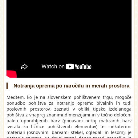
Notranja oprema po naročilu in merah prostora
Medtem, ko je na slovenskem pohištvenem trgu, mogoče
ponudbo pohištva za notranjo opremo bivalnih in tudi
poslovnih prostorov, zaznati v obliki tipsko izdelanega
pohištva z vnaprej znanimi dimenzijami in v točno določeni
paleti uporabljenih barv (ponavadi nekaj matiranih barv
iverala za ličnice pohištvenih elementov) ter nekaterimi
materiali (osnovnimi barvami stekel, ogledali in lesom), je