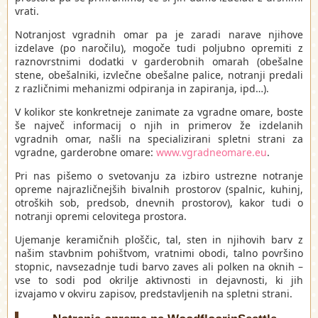
vrati.
Notranjost vgradnih omar pa je zaradi narave njihove
izdelave (po naročilu), mogoče tudi poljubno opremiti z
raznovrstnimi dodatki v garderobnih omarah (obešalne
stene, obešalniki, izvlečne obešalne palice, notranji predali
z različnimi mehanizmi odpiranja in zapiranja, ipd…).
V kolikor ste konkretneje zanimate za vgradne omare, boste
še največ informacij o njih in primerov že izdelanih
vgradnih omar, našli na specializirani spletni strani za
vgradne, garderobne omare:
www.vgradneomare.eu
.
Pri nas pišemo o svetovanju za izbiro ustrezne notranje
opreme najrazličnejših bivalnih prostorov (spalnic, kuhinj,
otroških sob, predsob, dnevnih prostorov), kakor tudi o
notranji opremi celovitega prostora.
Ujemanje keramičnih ploščic, tal, sten in njihovih barv z
našim stavbnim pohištvom, vratnimi obodi, talno površino
stopnic, navsezadnje tudi barvo zaves ali polken na oknih –
vse to sodi pod okrilje aktivnosti in dejavnosti, ki jih
izvajamo v okviru zapisov, predstavljenih na spletni strani.