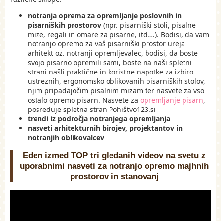
notranja oprema za opremljanje poslovnih in
pisarniških prostorov
(npr. pisarniški stoli, pisalne
mize, regali in omare za pisarne, itd….). Bodisi, da vam
notranjo opremo za vaš pisarniški prostor ureja
arhitekt oz. notranji opremljevalec, bodisi, da boste
svojo pisarno opremili sami, boste na naši spletni
strani našli praktične in koristne napotke za izbiro
ustreznih, ergonomsko oblikovanih pisarniških stolov,
njim pripadajočim pisalnim mizam ter nasvete za vso
ostalo opremo pisarn. Nasvete za
opremljanje pisarn
,
posreduje spletna stran Pohištvo123.si
trendi iz področja notranjega opremljanja
nasveti arhitekturnih birojev, projektantov in
notranjih oblikovalcev
Eden izmed TOP tri gledanih videov na svetu z
uporabnimi nasveti za notranjo opremo majhnih
prostorov in stanovanj