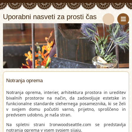
Uporabni nasveti za prosti čas
S
e
a
r
c
Notranja oprema
h
Notranja oprema, interier, arhitektura prostora in ureditev
bivalnih prostorov na način, da zadovoljuje estetske in
funkcionalne standarde slehernega posameznika, ki se želi
v svojem domu počutiti varno, prijetno, sproščeno in
predvsem udobno, je naša stran.
Na spletni strani Ironwoodseattle.com se predstavlja
notranja oprema v vsem svojem sijaju.