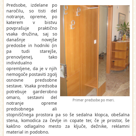
Predsobe, izdelane po
naročilu, so tisti del
notranje, opreme, po
katerem v bistvu
povprašuje praktično
vsaka družina, saj so
današnje novejše
predosbe in hodniki (in
pa tudi starejše,
prenovljene), tako
individualno
opremljene, da je v njih
nemogoče postaviti zgolj
osnovne predsobne
sestave. Vsaka predsoba
potrebuje garderobno
omaro, sestavni del
Primer predsobe po meri.
notranje opreme
predsobnega ali
stopniščnega prostora pa so še sedalna klopca, obešalna
stena, komodica za čevlje in copate ter, če je prostor, še
kakšno odlagalno mesto za ključe, dežnike, reklamni
material in podobno.