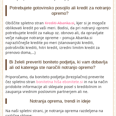
Potrebujete gotovinsko posojilo ali kredit za notranjo
opremo?
Obiščite spletno stran
Krediti Abanka.si
, kjer si je mogoče
oblikovati kredit po vaši meri. Bodisi, da pri notranji opremi
potrebujete kredit za nakup oz. obnovo ali, da opravljate
večje nakupe notranje opreme – ponuja Abanka.si
najrazličnejše kredite po meri (stanovanjski krediti,
potrošniški krediti, hitri kredit, izredni limitm kredit za
prenovo doma,…)
Bi želeli preveriti boniteto podjetja, ki vam dobavlja
ali od katerega ste naročili notranjo opremo?
Priporočamo, da boniteto podjetja (brezplačno) preverite
čez spletno stran
bonitetna hiša ebonitete.si
in na ta način
pridobite informacije ali sklepate posel s kredibilnim in
zaupanja vrednim poslovnim partnerjem ali ne.
Notranja oprema, trendi in ideje
Na naši spletni strani, je notranja oprema razdeljena na
različne sklope: