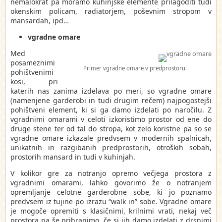
nemalokrat pa moramo kuhinjske elemente prilagoditi tudi
okenskim policam, radiatorjem, poševnim stropom v
mansardah, ipd…
vgradne omare
Med
posameznimi
Primer vgradne omare v predprostoru.
pohištvenimi
kosi, pri
katerih nas zanima izdelava po meri, so vgradne omare
(namenjene garderobi in tudi drugim rečem) najpogostejši
pohištveni element, ki si ga damo izdelati po naročilu. Z
vgradnimi omarami v celoti izkoristimo prostor od ene do
druge stene ter od tal do stropa, kot zelo koristne pa so se
vgradne omare izkazale predvsem v modernih spalnicah,
unikatnih in razgibanih predprostorih, otroških sobah,
prostorih mansard in tudi v kuhinjah.
V kolikor gre za notranjo opremo večjega prostora z
vgradnimi omarami, lahko govorimo že o notranjem
opremljanje celotne garderobne sobe, ki jo poznamo
predvsem iz tujine po izrazu “walk in” sobe. Vgradne omare
je mogoče opremiti s klasičnimi, krilnimi vrati, nekaj več
prostora pa še prihranimo, če si jih damo izdelati z drsnimi