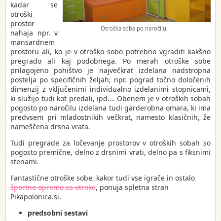
kadar se
otroški
prostor
Otroška soba po naročilu.
nahaja npr. v
mansardnem
prostoru ali, ko je v otroško sobo potrebno vgraditi kakšno
pregrado ali kaj podobnega. Po merah otroške sobe
prilagojeno pohištvo je največkrat izdelana nadstropna
postelja po specifičnih željah; npr. pograd točno določenih
dimenzij z vključenimi individualno izdelanimi stopnicami,
ki služijo tudi kot predali, ipd…. Obenem je v otroških sobah
pogosto po naročilu izdelana tudi garderobna omara, ki ima
predvsem pri mladostnikih večkrat, namesto klasičnih, že
nameščena drsna vrata.
Tudi pregrade za ločevanje prostorov v otroških sobah so
pogosto premične, delno z drsnimi vrati, delno pa s fiksnimi
stenami.
Fantastične otroške sobe, kakor tudi vse igrače in ostalo
športno opremo za otroke
, ponuja spletna stran
Pikapolonica.si.
predsobni sestavi