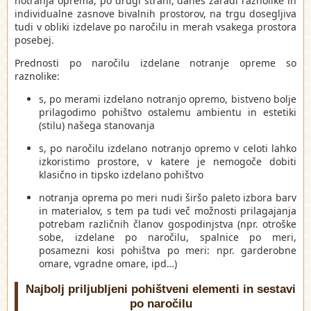
notranja oprema, po drugi strani, danes zaradi raznolike in
individualne zasnove bivalnih prostorov, na trgu dosegljiva
tudi v obliki izdelave po naročilu in merah vsakega prostora
posebej.
Prednosti po naročilu izdelane notranje opreme so
raznolike:
s, po merami izdelano notranjo opremo, bistveno bolje
prilagodimo pohištvo ostalemu ambientu in estetiki
(stilu) našega stanovanja
s, po naročilu izdelano notranjo opremo v celoti lahko
izkoristimo prostore, v katere je nemogoče dobiti
klasično in tipsko izdelano pohištvo
notranja oprema po meri nudi širšo paleto izbora barv
in materialov, s tem pa tudi več možnosti prilagajanja
potrebam različnih članov gospodinjstva (npr. otroške
sobe, izdelane po naročilu, spalnice po meri,
posamezni kosi pohištva po meri: npr. garderobne
omare, vgradne omare, ipd…)
Najbolj priljubljeni pohištveni elementi in sestavi
po naročilu