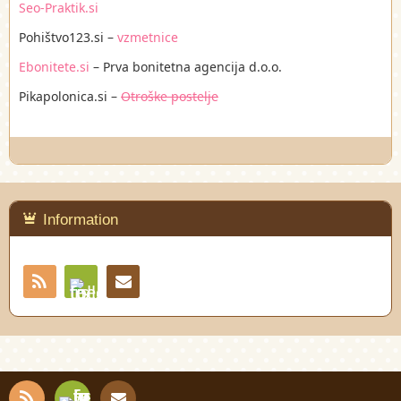
Seo-Praktik.si
Pohištvo123.si –
vzmetnice
Ebonitete.si
– Prva bonitetna agencija d.o.o.
Pikapolonica.si –
Otroške postelje
Information
RSS
Contact
Feedly