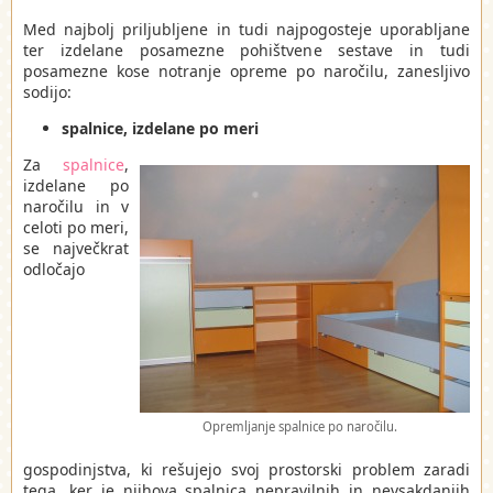
Med najbolj priljubljene in tudi najpogosteje uporabljane
ter izdelane posamezne pohištvene sestave in tudi
posamezne kose notranje opreme po naročilu, zanesljivo
sodijo:
spalnice, izdelane po meri
Za
spalnice
,
izdelane po
naročilu in v
celoti po meri,
se največkrat
odločajo
Opremljanje spalnice po naročilu.
gospodinjstva, ki rešujejo svoj prostorski problem zaradi
tega, ker je njihova spalnica nepravilnih in nevsakdanjih