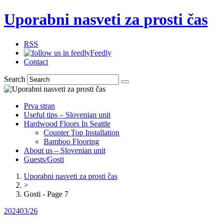
Uporabni nasveti za prosti čas
RSS
Feedly
Contact
Search
Prva stran
Useful tips – Slovenian unit
Hardwood Floors In Seattle
Counter Top Installation
Bamboo Flooring
About us – Slovenian unit
Guests/Gosti
Uporabni nasveti za prosti čas
>
Gosti - Page 7
2024
03/26