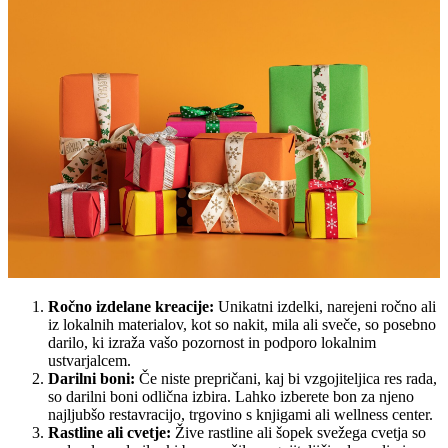
Ročno izdelane kreacije:
Unikatni izdelki, narejeni ročno ali
iz lokalnih materialov, kot so nakit, mila ali sveče, so posebno
darilo, ki izraža vašo pozornost in podporo lokalnim
ustvarjalcem.
Darilni boni:
Če niste prepričani, kaj bi vzgojiteljica res rada,
so darilni boni odlična izbira. Lahko izberete bon za njeno
najljubšo restavracijo, trgovino s knjigami ali wellness center.
Rastline ali cvetje:
Žive rastline ali šopek svežega cvetja so