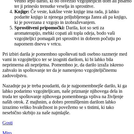
vedno lepo darilo, ki bo osvežilo vzgojiteljičin dom ali pisarno
ter ji prineslo trenutke veselja in sprostitve.
Knjige:
Če veste, kakšne vrste knjige ima rada, ji lahko
podarite knjigo iz njenega priljubljenega žanra ali pa knjigo,
ki je povezana z vzgojo in izobraževanjem.
Sprostitveni pripomočki:
Darila, kot so seti za
aromaterapijo, mehki copati ali topla odeja, bodo vaši
vzgojiteljici pomagali pri sprostitvi in ​​dobrem počutju po
napornem dnevu v vrtcu.
Pri izbiri darila je pomembno upoštevati tudi osebno razmerje med
vami in vzgojiteljico ter se izogniti darilom, ki bi lahko bila
neprimerna ali neprijetna. Pomembno je, da darilo izraža iskreno
zahvalo in spoštovanje ter da je namenjeno vzgojiteljičinemu
zadovoljstvu.
Nazadnje pa je treba poudariti, da je najpomembnejše darilo, ki ga
lahko podarimo vzgojiteljicam, naše priznanje njihovega dela in
truda ter spoštovanje njihovega pomembnega vpliva na življenje
naših otrok. Z majhnim, a dobro premišljenim darilom lahko
izrazimo veliko hvaležnost in povežemo se s tistimi, ki tako
nesebično skrbijo za naše najmlajše.
Gosti
Miro