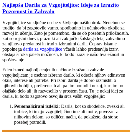
Najlepša Darila za Vzgojiteljice: Ideje za Izrazito
Pozornost in Zahvalo
Vzgojiteljice so ključne osebe v življenju naših otrok. Nenehno se
trudijo, da bi zagotovile varno, spodbudno in učinkovito okolje za
razvoj in učenje. Zato je pomembno, da se ob posebnih priložnostih,
kot so rojstni dnevi, prazniki ali zaključki šolskega leta, zahvalimo
za njihovo predanost in trud z izbranimi darili. Čeprav iskanje
popolnega
darila za vzgojiteljice
včasih lahko predstavlja izziv,
obstaja široka paleta možnosti, ki bodo izrazile našo hvaležnost in
spoštovanje.
Eden izmed najbolj cenjenih načinov izražanja zahvale
vzgojiteljicam je osebno izbrano darilo, ki odraža njihov edinstven
okus, interese ali potrebe. Pri izbiri darila je dobro razmisliti o
njihovih hobijih, preferencah ali pa jim ponuditi nekaj, kar jim bo
olajšalo delo ali jih razveselilo v prostem času. Tu je nekaj idej za
darila, ki bodo zagotovo osvojila srca vaših vzgojiteljic:
Personalizirani izdelki:
Darila, kot so skodelice, zvezki ali
torbice, ki imajo vzgojiteljičino ime ali motiv, povezan z
njihovim delom, so odličen način, da pokažete, da ste se
posebej potrudili.