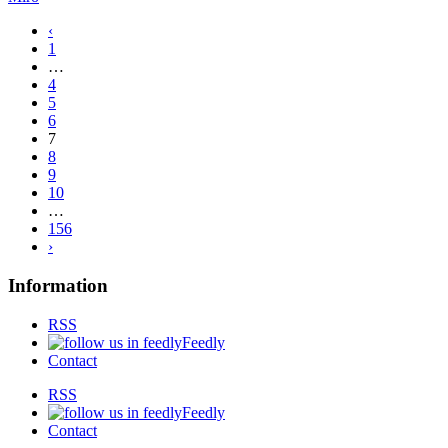
‹
1
…
4
5
6
7
8
9
10
…
156
›
Information
RSS
Feedly
Contact
RSS
Feedly
Contact