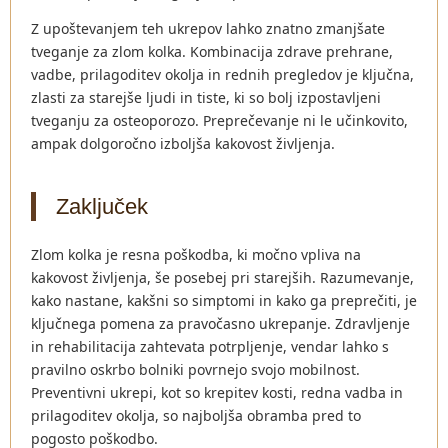
Z upoštevanjem teh ukrepov lahko znatno zmanjšate
tveganje za zlom kolka. Kombinacija zdrave prehrane,
vadbe, prilagoditev okolja in rednih pregledov je ključna,
zlasti za starejše ljudi in tiste, ki so bolj izpostavljeni
tveganju za osteoporozo. Preprečevanje ni le učinkovito,
ampak dolgoročno izboljša kakovost življenja.
Zaključek
Zlom kolka je resna poškodba, ki močno vpliva na
kakovost življenja, še posebej pri starejših. Razumevanje,
kako nastane, kakšni so simptomi in kako ga preprečiti, je
ključnega pomena za pravočasno ukrepanje. Zdravljenje
in rehabilitacija zahtevata potrpljenje, vendar lahko s
pravilno oskrbo bolniki povrnejo svojo mobilnost.
Preventivni ukrepi, kot so krepitev kosti, redna vadba in
prilagoditev okolja, so najboljša obramba pred to
pogosto poškodbo.