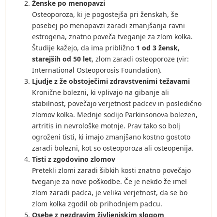
Ženske po menopavzi
Osteoporoza, ki je pogostejša pri ženskah, še
posebej po menopavzi zaradi zmanjšanja ravni
estrogena, znatno poveča tveganje za zlom kolka.
Študije kažejo, da ima približno
1 od 3 žensk,
starejših od 50 let
, zlom zaradi osteoporoze (vir:
International Osteoporosis Foundation).
Ljudje z že obstoječimi zdravstvenimi težavami
Kronične bolezni, ki vplivajo na gibanje ali
stabilnost, povečajo verjetnost padcev in posledično
zlomov kolka. Mednje sodijo Parkinsonova bolezen,
artritis in nevrološke motnje. Prav tako so bolj
ogroženi tisti, ki imajo zmanjšano kostno gostoto
zaradi bolezni, kot so osteoporoza ali osteopenija.
Tisti z zgodovino zlomov
Pretekli zlomi zaradi šibkih kosti znatno povečajo
tveganje za nove poškodbe. Če je nekdo že imel
zlom zaradi padca, je velika verjetnost, da se bo
zlom kolka zgodil ob prihodnjem padcu.
Osebe z nezdravim življenjskim slogom