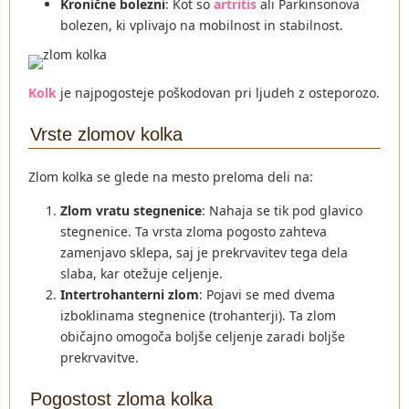
Kronične bolezni
: Kot so
artritis
ali Parkinsonova
bolezen, ki vplivajo na mobilnost in stabilnost.
Kolk
je najpogosteje poškodovan pri ljudeh z osteporozo.
Vrste zlomov kolka
Zlom kolka se glede na mesto preloma deli na:
Zlom vratu stegnenice
: Nahaja se tik pod glavico
stegnenice. Ta vrsta zloma pogosto zahteva
zamenjavo sklepa, saj je prekrvavitev tega dela
slaba, kar otežuje celjenje.
Intertrohanterni zlom
: Pojavi se med dvema
izboklinama stegnenice (trohanterji). Ta zlom
običajno omogoča boljše celjenje zaradi boljše
prekrvavitve.
Pogostost zloma kolka