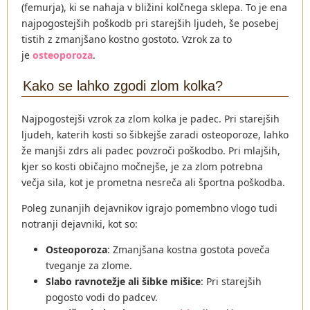
(femurja), ki se nahaja v bližini kolčnega sklepa. To je ena
najpogostejših poškodb pri starejših ljudeh, še posebej
tistih z zmanjšano kostno gostoto. Vzrok za to
je
osteoporoza
.
Kako se lahko zgodi zlom kolka?
Najpogostejši vzrok za zlom kolka je padec. Pri starejših
ljudeh, katerih kosti so šibkejše zaradi osteoporoze, lahko
že manjši zdrs ali padec povzroči poškodbo. Pri mlajših,
kjer so kosti običajno močnejše, je za zlom potrebna
večja sila, kot je prometna nesreča ali športna poškodba.
Poleg zunanjih dejavnikov igrajo pomembno vlogo tudi
notranji dejavniki, kot so:
Osteoporoza
: Zmanjšana kostna gostota poveča
tveganje za zlome.
Slabo ravnotežje ali šibke mišice
: Pri starejših
pogosto vodi do padcev.