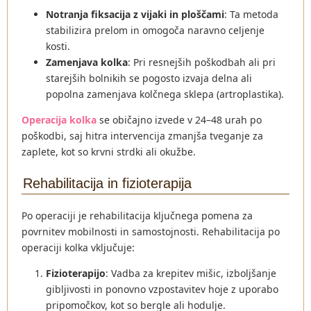
Notranja fiksacija z vijaki in ploščami
: Ta metoda
stabilizira prelom in omogoča naravno celjenje
kosti.
Zamenjava kolka
: Pri resnejših poškodbah ali pri
starejših bolnikih se pogosto izvaja delna ali
popolna zamenjava kolčnega sklepa (artroplastika).
Operacija kolka
se običajno izvede v 24–48 urah po
poškodbi, saj hitra intervencija zmanjša tveganje za
zaplete, kot so krvni strdki ali okužbe.
Rehabilitacija in fizioterapija
Po operaciji je rehabilitacija ključnega pomena za
povrnitev mobilnosti in samostojnosti. Rehabilitacija po
operaciji kolka vključuje:
Fizioterapijo
: Vadba za krepitev mišic, izboljšanje
gibljivosti in ponovno vzpostavitev hoje z uporabo
pripomočkov, kot so bergle ali hodulje.