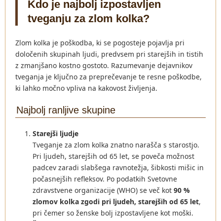
Kdo je najbolj izpostavljen
tveganju za zlom kolka?
Zlom kolka je poškodba, ki se pogosteje pojavlja pri
določenih skupinah ljudi, predvsem pri starejših in tistih
z zmanjšano kostno gostoto. Razumevanje dejavnikov
tveganja je ključno za preprečevanje te resne poškodbe,
ki lahko močno vpliva na kakovost življenja.
Najbolj ranljive skupine
Starejši ljudje
Tveganje za zlom kolka znatno narašča s starostjo.
Pri ljudeh, starejših od 65 let, se poveča možnost
padcev zaradi slabšega ravnotežja, šibkosti mišic in
počasnejših refleksov. Po podatkih Svetovne
zdravstvene organizacije (WHO) se več kot
90 %
zlomov kolka zgodi pri ljudeh, starejših od 65 let
,
pri čemer so ženske bolj izpostavljene kot moški.