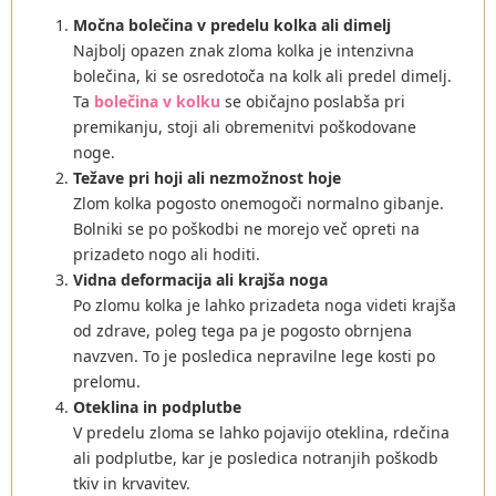
Močna bolečina v predelu kolka ali dimelj
Najbolj opazen znak zloma kolka je intenzivna
bolečina, ki se osredotoča na kolk ali predel dimelj.
Ta
bolečina v kolku
se običajno poslabša pri
premikanju, stoji ali obremenitvi poškodovane
noge.
Težave pri hoji ali nezmožnost hoje
Zlom kolka pogosto onemogoči normalno gibanje.
Bolniki se po poškodbi ne morejo več opreti na
prizadeto nogo ali hoditi.
Vidna deformacija ali krajša noga
Po zlomu kolka je lahko prizadeta noga videti krajša
od zdrave, poleg tega pa je pogosto obrnjena
navzven. To je posledica nepravilne lege kosti po
prelomu.
Oteklina in podplutbe
V predelu zloma se lahko pojavijo oteklina, rdečina
ali podplutbe, kar je posledica notranjih poškodb
tkiv in krvavitev.