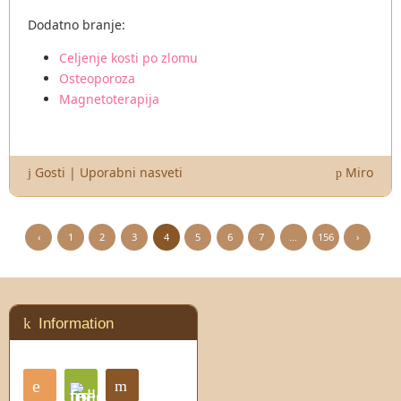
Dodatno branje:
Celjenje kosti po zlomu
Osteoporoza
Magnetoterapija
Gosti
|
Uporabni nasveti
Miro
‹
1
2
3
4
5
6
7
…
156
›
Information
RSS
Contact