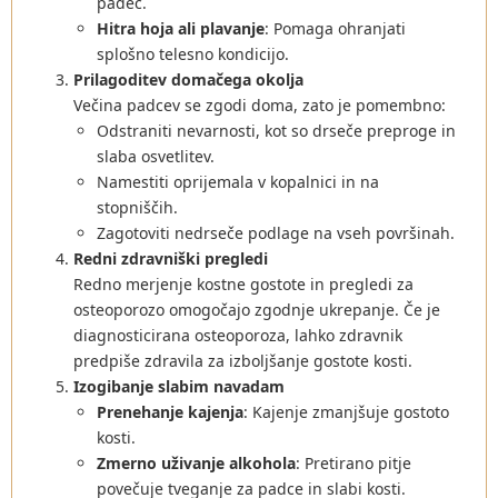
padec.
Hitra hoja ali plavanje
: Pomaga ohranjati
splošno telesno kondicijo.
Prilagoditev domačega okolja
Večina padcev se zgodi doma, zato je pomembno:
Odstraniti nevarnosti, kot so drseče preproge in
slaba osvetlitev.
Namestiti oprijemala v kopalnici in na
stopniščih.
Zagotoviti nedrseče podlage na vseh površinah.
Redni zdravniški pregledi
Redno merjenje kostne gostote in pregledi za
osteoporozo omogočajo zgodnje ukrepanje. Če je
diagnosticirana osteoporoza, lahko zdravnik
predpiše zdravila za izboljšanje gostote kosti.
Izogibanje slabim navadam
Prenehanje kajenja
: Kajenje zmanjšuje gostoto
kosti.
Zmerno uživanje alkohola
: Pretirano pitje
povečuje tveganje za padce in slabi kosti.