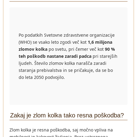
Po podatkih Svetovne zdravstvene organizacije
(WHO) se vsako leto zgodi več kot
1,6 milijona
zlomov kolka
po svetu, pri čemer več kot
90 %
teh poškodb nastane zaradi padca
pri starejših
ljudeh. Število zlomov kolka narašča zaradi
staranja prebivalstva in se pričakuje, da se bo
do leta 2050 podvojilo.
Zakaj je zlom kolka tako resna poškodba?
Zlom kolka je resna poškodba, saj močno vpliva na
mobilnost in kakovost življenja. Brez ustreznega