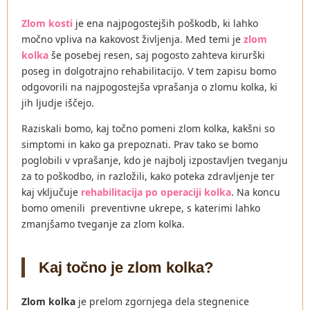
Zlom kosti
je ena najpogostejših poškodb, ki lahko
močno vpliva na kakovost življenja. Med temi je
zlom
kolka
še posebej resen, saj pogosto zahteva kirurški
poseg in dolgotrajno rehabilitacijo. V tem zapisu bomo
odgovorili na najpogostejša vprašanja o zlomu kolka, ki
jih ljudje iščejo.
Raziskali bomo, kaj točno pomeni zlom kolka, kakšni so
simptomi in kako ga prepoznati. Prav tako se bomo
poglobili v vprašanje, kdo je najbolj izpostavljen tveganju
za to poškodbo, in razložili, kako poteka zdravljenje ter
kaj vključuje
rehabilitacija po operaciji kolka
. Na koncu
bomo omenili preventivne ukrepe, s katerimi lahko
zmanjšamo tveganje za zlom kolka.
Kaj točno je zlom kolka?
Zlom kolka
je prelom zgornjega dela stegnenice