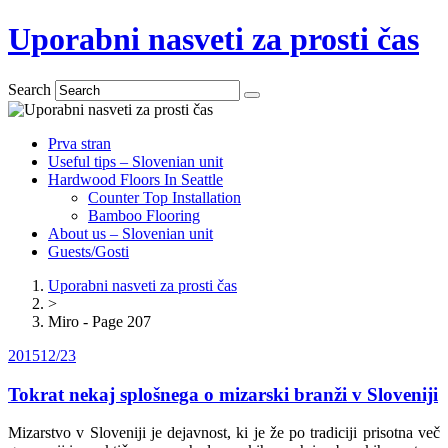
Uporabni nasveti za prosti čas
Search
Prva stran
Useful tips – Slovenian unit
Hardwood Floors In Seattle
Counter Top Installation
Bamboo Flooring
About us – Slovenian unit
Guests/Gosti
Uporabni nasveti za prosti čas
>
Miro - Page 207
2015
12/23
Tokrat nekaj splošnega o mizarski branži v Sloveniji
Mizarstvo v Sloveniji je dejavnost, ki je že po tradiciji prisotna več