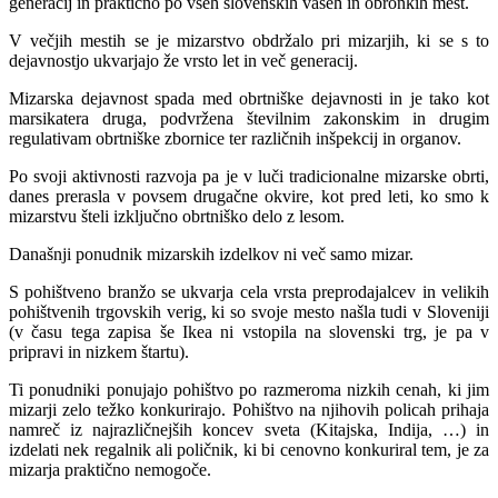
generacij in praktično po vseh slovenskih vaseh in obronkih mest.
V večjih mestih se je mizarstvo obdržalo pri mizarjih, ki se s to
dejavnostjo ukvarjajo že vrsto let in več generacij.
Mizarska dejavnost spada med obrtniške dejavnosti in je tako kot
marsikatera druga, podvržena številnim zakonskim in drugim
regulativam obrtniške zbornice ter različnih inšpekcij in organov.
Po svoji aktivnosti razvoja pa je v luči tradicionalne mizarske obrti,
danes prerasla v povsem drugačne okvire, kot pred leti, ko smo k
mizarstvu šteli izključno obrtniško delo z lesom.
Današnji ponudnik mizarskih izdelkov ni več samo mizar.
S pohištveno branžo se ukvarja cela vrsta preprodajalcev in velikih
pohištvenih trgovskih verig, ki so svoje mesto našla tudi v Sloveniji
(v času tega zapisa še Ikea ni vstopila na slovenski trg, je pa v
pripravi in nizkem štartu).
Ti ponudniki ponujajo pohištvo po razmeroma nizkih cenah, ki jim
mizarji zelo težko konkurirajo. Pohištvo na njihovih policah prihaja
namreč iz najrazličnejših koncev sveta (Kitajska, Indija, …) in
izdelati nek regalnik ali poličnik, ki bi cenovno konkuriral tem, je za
mizarja praktično nemogoče.