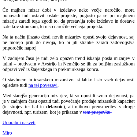
Če majhen mizar dobi v izdelavo neko večje naročilo, mora
ponavadi tudi ustaviti ostale projekte, pogosto pa se pri majhnem
mizarju zaradi tega zgodi to, da prestavlja roke izdelave in dostave
izdelkov strankam, ki niso naročile večjega projekta.
Na ta način jihzato dosti novih mizarjev opusti svojo dejavnost, saj
ne morejo priti do nivoja, ko bi jih stranke zaradi zadovoljstva
priporočile naprej.
V zadnjem času je tudi zelo opazen trend iskanja posla mizarjev v
tujini – predvsem v Avstrijo in Nemčijo se jih za boljšim zaslužkom
odpravi več iz štajerskega in prekmurksega konca.
O stavbnem in tesarskem mizarstvo, si lahko listo vseh dejavnosti
ogledate tudi
na tej povezavi
.
Med starejšo generacijo mizarjev, ki so opustili svojo dejavnost, pa
je v zadnjem času opaziti tudi povečanje prodaje mizarskih kapacitet
(in strojev ter hal in
delavnic
), ali njihovo preusmeritev v druge
dejavnosti, npr. turizem, kot je prikazan v
tem prispevku.
Uporabni nasveti
Miro