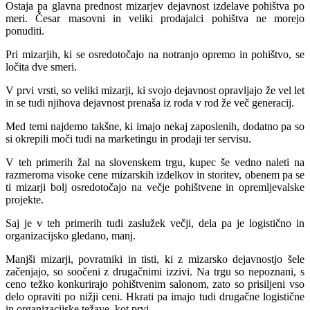
Ostaja pa glavna prednost mizarjev dejavnost izdelave pohištva po
meri. Česar masovni in veliki prodajalci pohištva ne morejo
ponuditi.
Pri mizarjih, ki se osredotočajo na notranjo opremo in pohištvo, se
ločita dve smeri.
V prvi vrsti, so veliki mizarji, ki svojo dejavnost opravljajo že vel let
in se tudi njihova dejavnost prenaša iz roda v rod že več generacij.
Med temi najdemo takšne, ki imajo nekaj zaposlenih, dodatno pa so
si okrepili moči tudi na marketingu in prodaji ter servisu.
V teh primerih žal na slovenskem trgu, kupec še vedno naleti na
razmeroma visoke cene mizarskih izdelkov in storitev, obenem pa se
ti mizarji bolj osredotočajo na večje pohištvene in opremljevalske
projekte.
Saj je v teh primerih tudi zaslužek večji, dela pa je logistično in
organizacijsko gledano, manj.
Manjši mizarji, povratniki in tisti, ki z mizarsko dejavnostjo šele
začenjajo, so soočeni z drugačnimi izzivi. Na trgu so nepoznani, s
ceno težko konkurirajo pohištvenim salonom, zato so prisiljeni vso
delo opraviti po nižji ceni. Hkrati pa imajo tudi drugačne logistične
in organizacijske težave, kot prvi.