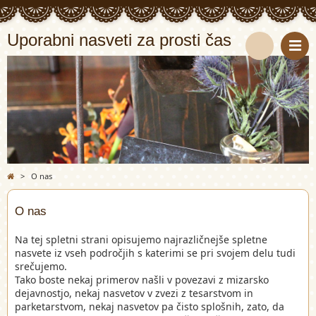
Uporabni nasveti za prosti čas
S
e
a
r
>
O nas
c
O nas
h
Na tej spletni strani opisujemo najrazličnejše spletne
nasvete iz vseh področjih s katerimi se pri svojem delu tudi
srečujemo.
Tako boste nekaj primerov našli v povezavi z mizarsko
dejavnostjo, nekaj nasvetov v zvezi z tesarstvom in
parketarstvom, nekaj nasvetov pa čisto splošnih, zato, da