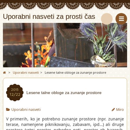
Uporabni nasveti za prosti čas
S
e
a
r
>
Uporabni nasveti
>
Lesene talne obloge za zunanje prostore
c
h
2015
Lesene talne obloge za zunanje prostore
12/22
Uporabni nasveti
Miro
V primerih, ko je potrebno zunanje prostore (npr. zunanje
terase, namenjene piknikovanju, zabavam, ipd…) ali druge
prostore (vrtni prostor, pohodne poti, prostor ob bazenih,