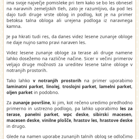
ima svoje največje pomisleke pri tem kako se bo les obnesel
na naravnih zemeljskih tleh, zato je razumljivo, da pod les
dajo tudi druge vrste oblog in podlog, kot je na primer
betoksa talna obloga ali urejena podloga iz naravnega
kamna.
Je pa hkrati tudi res, da danes videz lesene zunanje obloge
ne daje nujno samo pravi naraven les.
Videz lesene zunanje obloge za terase ali druge namene
lahko dosežemo na različne načine. Sicer v večini primerov
veljajo druge možnosti za ureditev lesene talne obloge v
notranjih prostorih.
Tako lahko
v notranjih prostorih
na primer uporabimo
laminatni parket
,
linolej
,
troslojni parket
,
lamelni parket
,
oljen parket
in podobno.
Za
zunanje površine
, ki jim, kot rečeno uredimo predhodno
primerno in ustrezno podlogo, pa lahko uporabimo
les za
terase
,
panelni parket
,
wpc deske
,
sibirski macesen
,
macesen deske
,
vinilne plošče
,
hrastov les
,
hrastove deske
in drugo.
Glede na namen uporabe zunanjih talnih oblog se odločimo