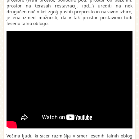
prostor na terasah restavracij, ipd…) urediti na nek
drugačen način kot zgolj pustiti preprosto in naravno izbiro,
je ena izmed možnosti, da v tak prostor postavimo tudi
leseno talno oblogo.
Večina ljudi, ki sicer razmišlja v smer lesenih talnih oblog