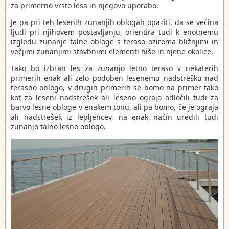
za primerno vrsto lesa in njegovo uporabo.
Je pa pri teh lesenih zunanjih oblogah opaziti, da se večina
ljudi pri njihovem postavljanju, orientira tudi k enotnemu
izgledu zunanje talne obloge s teraso oziroma bližnjimi in
večjimi zunanjimi stavbnimi elementi hiše in njene okolice.
Tako bo izbran les za zunanjo letno teraso v nekaterih
primerih enak ali zelo podoben lesenemu nadstrešku nad
terasno oblogo, v drugih primerih se bomo na primer tako
kot za leseni nadstrešek ali leseno ograjo odločili tudi za
barvo lesne obloge v enakem tonu, ali pa bomo, če je ograja
ali nadstrešek iz lepljencev, na enak način uredili tudi
zunanjo talno lesno oblogo.