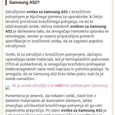
Samsung A52?
Združljivost
ovitka za Samsung A52
z brezžičnim
polnjenjem je ključnega pomena za uporabnike, ki želijo
ohraniti priročnost brezžičnega polnjenja, ne da bi
odstranjevali ovitek. Večina sodobnih
ovitkov za Samsung
A52
je oblikovana tako, da omogočajo nemoteno uporabo te
tehnologije, vendar je vseeno priporočljivo preveriti
specifikacije in značilnosti ovitka, da se zagotovi popolna
združljivost.
Ovitki, ki so združljivi z brezžičnim polnjenjem, običajno
uporabljajo tanke materiale, kot je termoplastični poliuretan
(TPU) ali polikarbonat, ki omogočajo brezhibno prehajanje
elektromagnetnih valov med napravo in polnilno postajo. To
omogoča, da se Samsung A52 brez težav polni, tudi če je
ovitek nameščen.
Pomembno je omeniti, da nekateri ovitki, zlasti tisti z
debelim materialom ali kovinskimi elementi, lahko
zmanjšajo učinkovitost brezžičnega polnjenja ali ga celo
popolnoma preprečijo. Pri izbiri
ovitka za Samsung A52
je