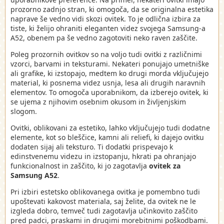
prozorno zadnjo stran, ki omogoča, da se originalna estetika
naprave še vedno vidi skozi ovitek. To je odlična izbira za
tiste, ki želijo ohraniti eleganten videz svojega Samsung-a
A52, obenem pa še vedno zagotoviti neko raven zaščite.
Poleg prozornih ovitkov so na voljo tudi ovitki z različnimi
vzorci, barvami in teksturami. Nekateri ponujajo umetniške
ali grafike, ki izstopajo, medtem ko drugi morda vključujejo
material, ki posnema videz usnja, lesa ali drugih naravnih
elementov. To omogoča uporabnikom, da izberejo ovitek, ki
se ujema z njihovim osebnim okusom in življenjskim
slogom.
Ovitki, oblikovani za estetiko, lahko vključujejo tudi dodatne
elemente, kot so bleščice, kamni ali reliefi, ki dajejo ovitku
dodaten sijaj ali teksturo. Ti dodatki prispevajo k
edinstvenemu videzu in izstopanju, hkrati pa ohranjajo
funkcionalnost in zaščito, ki jo zagotavlja
ovitek za
Samsung A52
.
Pri izbiri estetsko oblikovanega ovitka je pomembno tudi
upoštevati kakovost materiala, saj želite, da ovitek ne le
izgleda dobro, temveč tudi zagotavlja učinkovito zaščito
pred padci, praskami in drugimi morebitnimi poškodbami.