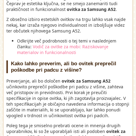
Čeprav je estetika ključna, se ne smejo zanemariti tudi
praktičnost in funkcionalnost
ovitka za Samsung A52
.
Z obsežno izbiro estetskih ovitkov na trgu lahko vsak najde
nekaj, kar izraža njegovo individualnost in izboljšuje videz
ter občutek njihovega Samsung A52.
Odkrijte več podrobnosti o tej temi v naslednjem
članku:
Vodič za ovitke za mobi: Raziskovanje
materialov in funkcionalnosti
Kako lahko preverim, ali bo ovitek preprečil
poškodbe pri padcu z višine?
Preverjanje, ali bo določen
ovitek za Samsung A52
učinkovito preprečil poškodbe pri padcu z višine, zahteva
več pristopov in previdnosti. Prvi korak je preučiti
specifikacije in opise ovitka, ki jih zagotavlja proizvajalec. V
teh specifikacijah je običajno navedena informacija o stopnji
zaščite in materialih, ki se uporabljajo, kar lahko ponudi
vpogled v trdnost in učinkovitost ovitka pri padcih.
Poleg tega je smiselno prebrati ocene in mnenja drugih
uporabnikov, ki so že uporabljali isti ali podoben
ovitek za