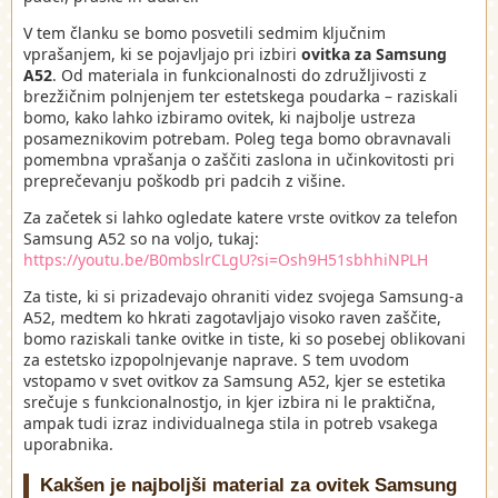
V tem članku se bomo posvetili sedmim ključnim
vprašanjem, ki se pojavljajo pri izbiri
ovitka za Samsung
A52
. Od materiala in funkcionalnosti do združljivosti z
brezžičnim polnjenjem ter estetskega poudarka – raziskali
bomo, kako lahko izbiramo ovitek, ki najbolje ustreza
posameznikovim potrebam. Poleg tega bomo obravnavali
pomembna vprašanja o zaščiti zaslona in učinkovitosti pri
preprečevanju poškodb pri padcih z višine.
Za začetek si lahko ogledate katere vrste ovitkov za telefon
Samsung A52 so na voljo, tukaj:
https://youtu.be/B0mbslrCLgU?si=Osh9H51sbhhiNPLH
Za tiste, ki si prizadevajo ohraniti videz svojega Samsung-a
A52, medtem ko hkrati zagotavljajo visoko raven zaščite,
bomo raziskali tanke ovitke in tiste, ki so posebej oblikovani
za estetsko izpopolnjevanje naprave. S tem uvodom
vstopamo v svet ovitkov za Samsung A52, kjer se estetika
srečuje s funkcionalnostjo, in kjer izbira ni le praktična,
ampak tudi izraz individualnega stila in potreb vsakega
uporabnika.
Kakšen je najboljši material za ovitek Samsung