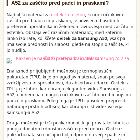
A52 za zaščito pred padci in praskami?
Najboljši material za
ovitek za telefon
, ki nudi učinkovito
zaščito pred padci in praskami, je odvisen od osebnih
preferenc uporabnika in želenega ravnovesja med zaščito in
estetiko. Obstaja več različnih materialov, med katerimi
lahko izbirate, ko iščete
ovitek za Samsung A52
, vsak pa
ima svoje prednosti in slabosti glede na stopnjo zaščite, ki
jo nudijo.
Ena izmed priljubljenih možnosti je termoplastični
poliuretan (TPU), ki je prilagodljiv material, znan po svoji
vzdržljivosti in sposobnosti, da absorbira udarce. Ovitek iz
TPU-ja je lahek, kar ohranja eleganten videz Samsung-a
A52, obenem pa omogoča učinkovito zaščito pred manjšimi
padci in praskami. Poleg tega je TPU sposoben preprečiti
nabiranje prstnih odtisov, kar ohranja čist videz vašega
Samsung-a A52.
Druga možnost je trši polikarbonat, ki je prav tako lahek, a
ponuja dodatno trdnost in zaščito pred udarci. Ovitki iz
polikarbonata so običajno bolj odporni na večje padce in