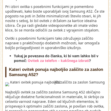
Pri izbiri ovitka s posebnimi funkcijami je pomembno
upoštevati, kako boste uporabljali svoj Samsung A52. Če ste
pogosto na poti in želite minimalizirati število stvari, ki jih
nosite s seboj, bi bil ovitek z držalom za kartice idealna
izbira. Če pa radi gledate videoposnetke ali imate video
klice, bi se morda odločili za ovitek z vgrajenim stojalom.
Ovitki s posebnimi funkcijami tako združujejo zaščito
naprave s praktičnostjo dodatnih možnosti, kar omogoča
boljšo prilagodljivost in uporabniško izkušnjo.
Tukaj je povezava do članka, ki bi vam lahko bil v
pomoč:
Ovitek za telefon – kakšnega izbrati
?
Kateri ovitek ponuja najboljšo zaščito za zaslon
Samsung A52?
Najboljši ovitek za zaščito zaslona Samsung A52 običajno
vključuje dodatne funkcionalnosti in materiale, ki skrbijo za
celovito varnost naprave. Eden od ključnih elementov, ki
prispevajo k optimalni zaščiti zaslona, je povišan rob ovitka,
ki preprečuje neposreden stik z ravno površino ob padcih