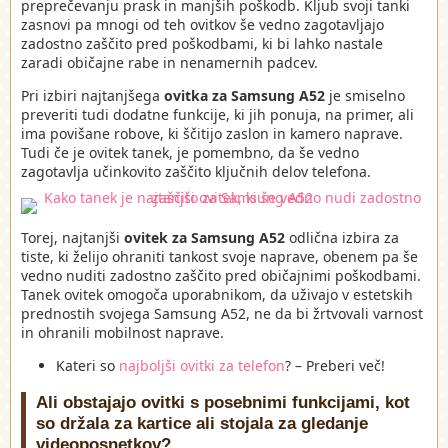
preprečevanju prask in manjših poškodb. Kljub svoji tanki
zasnovi pa mnogi od teh ovitkov še vedno zagotavljajo
zadostno zaščito pred poškodbami, ki bi lahko nastale
zaradi običajne rabe in nenamernih padcev.
Pri izbiri najtanjšega
ovitka za Samsung A52
je smiselno
preveriti tudi dodatne funkcije, ki jih ponuja, na primer, ali
ima povišane robove, ki ščitijo zaslon in kamero naprave.
Tudi če je ovitek tanek, je pomembno, da še vedno
zagotavlja učinkovito zaščito ključnih delov telefona.
Torej, najtanjši
ovitek za Samsung A52
odlična izbira za
tiste, ki želijo ohraniti tankost svoje naprave, obenem pa še
vedno nuditi zadostno zaščito pred običajnimi poškodbami.
Tanek ovitek omogoča uporabnikom, da uživajo v estetskih
prednostih svojega Samsung A52, ne da bi žrtvovali varnost
in ohranili mobilnost naprave.
Kateri so
najboljši ovitki za telefon
? – Preberi več!
Ali obstajajo ovitki s posebnimi funkcijami, kot
so držala za kartice ali stojala za gledanje
videoposnetkov?