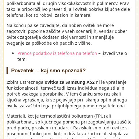
polikarbonata ali drugih visokokakovostnih polimerov. Prav
tako je priporočljivo preveriti, ali ovitek pokriva ključne dele
telefona, kot so robovi, zaslon in kamera.
Na koncu pa se zavedajte, da noben ovitek ne more
zagotoviti popolne zaščite v vseh scenarijih, vendar dober
ovitek zagotavlja dodaten sloj varnosti in zmanjšuje
tveganje za poškodbe ob padcih z višine.
Prenos podatkov iz telefona na telefon
– izvedi vse o
tem!
Povzetek – kaj smo spoznali?
Izbira ustreznega
ovitka za Samsung A52
ni le vprašanje
funkcionalnosti, temveč tudi izraz individualnega stila in
potreb vsakega uporabnika. V tem članku smo raziskali
ključna vprašanja, ki se pojavljajo pri iskanju optimalnega
ovitka za zaščito tega priljubljenega pametnega telefona.
Materiali, kot je termoplastični poliuretan (TPU) ali
polikarbonat, so ključnega pomena pri zagotavljanju zaščite
pred padci, praskami in udarci. Raziskali smo tudi ovitke s
posebnimi funkcijami, kot so držala za kartice ali stojala za