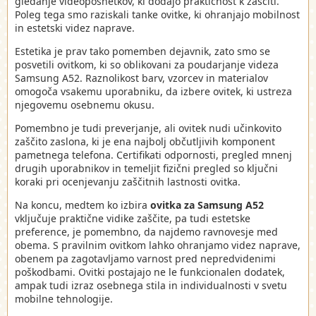
gledanje videoposnetkov, ki dodajo praktičnost k zaščiti.
Poleg tega smo raziskali tanke ovitke, ki ohranjajo mobilnost
in estetski videz naprave.
Estetika je prav tako pomemben dejavnik, zato smo se
posvetili ovitkom, ki so oblikovani za poudarjanje videza
Samsung A52. Raznolikost barv, vzorcev in materialov
omogoča vsakemu uporabniku, da izbere ovitek, ki ustreza
njegovemu osebnemu okusu.
Pomembno je tudi preverjanje, ali ovitek nudi učinkovito
zaščito zaslona, ki je ena najbolj občutljivih komponent
pametnega telefona. Certifikati odpornosti, pregled mnenj
drugih uporabnikov in temeljit fizični pregled so ključni
koraki pri ocenjevanju zaščitnih lastnosti ovitka.
Na koncu, medtem ko izbira
ovitka za Samsung A52
vključuje praktične vidike zaščite, pa tudi estetske
preference, je pomembno, da najdemo ravnovesje med
obema. S pravilnim ovitkom lahko ohranjamo videz naprave,
obenem pa zagotavljamo varnost pred nepredvidenimi
poškodbami. Ovitki postajajo ne le funkcionalen dodatek,
ampak tudi izraz osebnega stila in individualnosti v svetu
mobilne tehnologije.