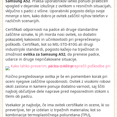
Samsung A52
. Praksa uporabnikov lahko ponudi praktičen
vpogled v dejanske izkušnje z ovitkom v resničnih situacijah,
vključno s padci z višine. Uporabniki pogosto delijo svoje
mnenje o tem, kako dobro je ovitek zaščitil njihov telefon v
različnih scenarijih.
Certifikati odpornosti na padce ali druge standardne
zaščitne oznake, ki jih morda nosi ovitek, so dodatni
pokazatelj kakovosti in učinkovitosti pri preprečevanju
poškodb. Certifikati, kot so MIL-STD-810G ali drugi
industrijski standardi, pogosto kažejo na trpežnost in
zmožnost
ovitka za Samsung A52
, da prenese padce,
udarce in druge nepričakovane situacije.
Fizično pregledovanje ovitka je še en pomemben korak pri
oceni njegove zaščitne sposobnosti. Ovitek z visokimi robovi
okoli zaslona in kamere ponuja dodatno varnost, saj ščiti
najbolj občutljive dele naprave pred neposrednim stikom s
tlemi ob padcu.
Vsekakor je najbolje, če ima ovitek certifikate in ocene, ki so
preverljive, ter je izdelan iz trpežnih materialov, kot so
kombinacije termoplastičnega poliuretana (TPU),