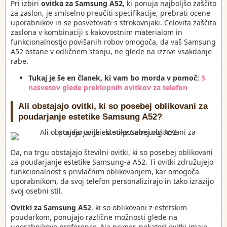
Pri izbiri
ovitka za Samsung A52
, ki ponuja najboljšo zaščito
za zaslon, je smiselno preučiti specifikacije, prebrati ocene
uporabnikov in se posvetovati s strokovnjaki. Celovita zaščita
zaslona v kombinaciji s kakovostnim materialom in
funkcionalnostjo povišanih robov omogoča, da vaš Samsung
A52 ostane v odličnem stanju, ne glede na izzive vsakdanje
rabe.
Tukaj je še en članek, ki vam bo morda v pomoč:
5
nasvetov glede preklopnih ovitkov za telefon
Ali obstajajo ovitki, ki so posebej oblikovani za
poudarjanje estetike Samsung A52?
Da, na trgu obstajajo številni ovitki, ki so posebej oblikovani
za poudarjanje estetike Samsung-a A52. Ti ovitki združujejo
funkcionalnost s privlačnim oblikovanjem, kar omogoča
uporabnikom, da svoj telefon personalizirajo in tako izrazijo
svoj osebni stil.
Ovitki za Samsung A52
, ki so oblikovani z estetskim
poudarkom, ponujajo različne možnosti glede na
uporabnikove preference. Na primer, nekateri ovitki imajo