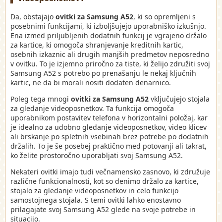
Da, obstajajo
ovitki za Samsung A52
, ki so opremljeni s
posebnimi funkcijami, ki izboljšujejo uporabniško izkušnjo.
Ena izmed priljubljenih dodatnih funkcij je vgrajeno držalo
za kartice, ki omogoča shranjevanje kreditnih kartic,
osebnih izkaznic ali drugih manjših predmetov neposredno
v ovitku. To je izjemno priročno za tiste, ki želijo združiti svoj
Samsung A52 s potrebo po prenašanju le nekaj ključnih
kartic, ne da bi morali nositi dodaten denarnico.
Poleg tega mnogi
ovitki za Samsung A52
vključujejo stojala
za gledanje videoposnetkov. Ta funkcija omogoča
uporabnikom postavitev telefona v horizontalni položaj, kar
je idealno za udobno gledanje videoposnetkov, video klicev
ali brskanje po spletnih vsebinah brez potrebe po dodatnih
držalih. To je še posebej praktično med potovanji ali takrat,
ko želite prostoročno uporabljati svoj Samsung A52.
Nekateri ovitki imajo tudi večnamensko zasnovo, ki združuje
različne funkcionalnosti, kot so denimo držalo za kartice,
stojalo za gledanje videoposnetkov in celo funkcijo
samostojnega stojala. S temi ovitki lahko enostavno
prilagajate svoj Samsung A52 glede na svoje potrebe in
situacijo.