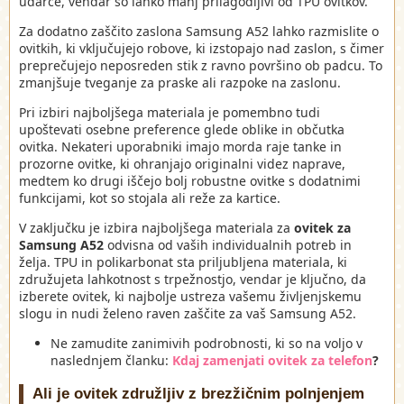
udarce, vendar so lahko manj prilagodljivi od TPU ovitkov.
Za dodatno zaščito zaslona Samsung A52 lahko razmislite o
ovitkih, ki vključujejo robove, ki izstopajo nad zaslon, s čimer
preprečujejo neposreden stik z ravno površino ob padcu. To
zmanjšuje tveganje za praske ali razpoke na zaslonu.
Pri izbiri najboljšega materiala je pomembno tudi
upoštevati osebne preference glede oblike in občutka
ovitka. Nekateri uporabniki imajo morda raje tanke in
prozorne ovitke, ki ohranjajo originalni videz naprave,
medtem ko drugi iščejo bolj robustne ovitke s dodatnimi
funkcijami, kot so stojala ali reže za kartice.
V zaključku je izbira najboljšega materiala za
ovitek za
Samsung A52
odvisna od vaših individualnih potreb in
želja. TPU in polikarbonat sta priljubljena materiala, ki
združujeta lahkotnost s trpežnostjo, vendar je ključno, da
izberete ovitek, ki najbolje ustreza vašemu življenjskemu
slogu in nudi želeno raven zaščite za vaš Samsung A52.
Ne zamudite zanimivih podrobnosti, ki so na voljo v
naslednjem članku:
Kdaj zamenjati ovitek za telefon
?
Ali je ovitek združljiv z brezžičnim polnjenjem