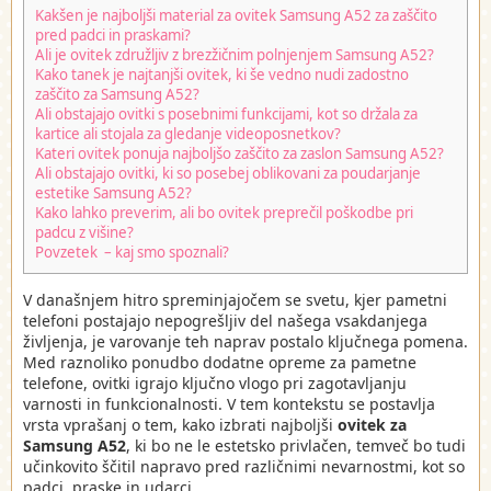
Kakšen je najboljši material za ovitek Samsung A52 za zaščito
pred padci in praskami?
Ali je ovitek združljiv z brezžičnim polnjenjem Samsung A52?
Kako tanek je najtanjši ovitek, ki še vedno nudi zadostno
zaščito za Samsung A52?
Ali obstajajo ovitki s posebnimi funkcijami, kot so držala za
kartice ali stojala za gledanje videoposnetkov?
Kateri ovitek ponuja najboljšo zaščito za zaslon Samsung A52?
Ali obstajajo ovitki, ki so posebej oblikovani za poudarjanje
estetike Samsung A52?
Kako lahko preverim, ali bo ovitek preprečil poškodbe pri
padcu z višine?
Povzetek – kaj smo spoznali?
V današnjem hitro spreminjajočem se svetu, kjer pametni
telefoni postajajo nepogrešljiv del našega vsakdanjega
življenja, je varovanje teh naprav postalo ključnega pomena.
Med raznoliko ponudbo dodatne opreme za pametne
telefone, ovitki igrajo ključno vlogo pri zagotavljanju
varnosti in funkcionalnosti. V tem kontekstu se postavlja
vrsta vprašanj o tem, kako izbrati najboljši
ovitek za
Samsung A52
, ki bo ne le estetsko privlačen, temveč bo tudi
učinkovito ščitil napravo pred različnimi nevarnostmi, kot so
padci, praske in udarci.