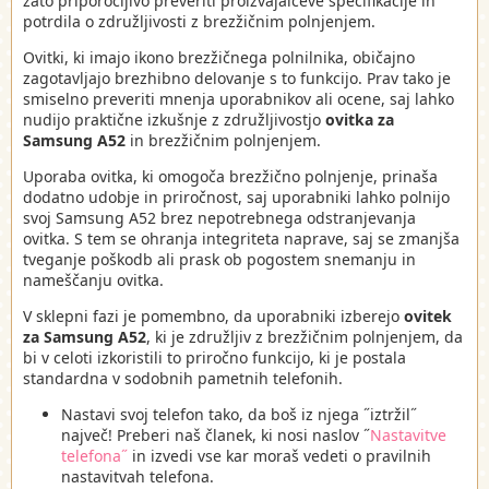
zato priporočljivo preveriti proizvajalčeve specifikacije in
potrdila o združljivosti z brezžičnim polnjenjem.
Ovitki, ki imajo ikono brezžičnega polnilnika, običajno
zagotavljajo brezhibno delovanje s to funkcijo. Prav tako je
smiselno preveriti mnenja uporabnikov ali ocene, saj lahko
nudijo praktične izkušnje z združljivostjo
ovitka za
Samsung A52
in brezžičnim polnjenjem.
Uporaba ovitka, ki omogoča brezžično polnjenje, prinaša
dodatno udobje in priročnost, saj uporabniki lahko polnijo
svoj Samsung A52 brez nepotrebnega odstranjevanja
ovitka. S tem se ohranja integriteta naprave, saj se zmanjša
tveganje poškodb ali prask ob pogostem snemanju in
nameščanju ovitka.
V sklepni fazi je pomembno, da uporabniki izberejo
ovitek
za Samsung A52
, ki je združljiv z brezžičnim polnjenjem, da
bi v celoti izkoristili to priročno funkcijo, ki je postala
standardna v sodobnih pametnih telefonih.
Nastavi svoj telefon tako, da boš iz njega ˝iztržil˝
največ! Preberi naš članek, ki nosi naslov ˝
Nastavitve
telefona˝
in izvedi vse kar moraš vedeti o pravilnih
nastavitvah telefona.