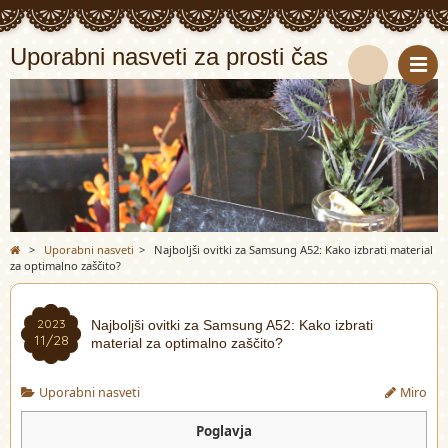
Uporabni nasveti za prosti čas
S
e
a
r
>
Uporabni nasveti
>
Najboljši ovitki za Samsung A52: Kako izbrati material
c
za optimalno zaščito?
h
2023
Najboljši ovitki za Samsung A52: Kako izbrati
11/28
material za optimalno zaščito?
Uporabni nasveti
Miro
Poglavja