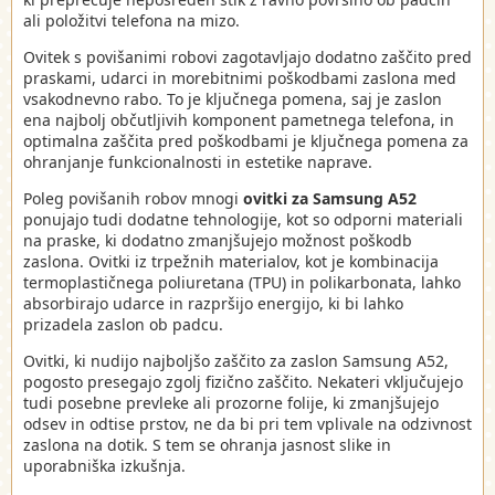
ali položitvi telefona na mizo.
Ovitek s povišanimi robovi zagotavljajo dodatno zaščito pred
praskami, udarci in morebitnimi poškodbami zaslona med
vsakodnevno rabo. To je ključnega pomena, saj je zaslon
ena najbolj občutljivih komponent pametnega telefona, in
optimalna zaščita pred poškodbami je ključnega pomena za
ohranjanje funkcionalnosti in estetike naprave.
Poleg povišanih robov mnogi
ovitki za Samsung A52
ponujajo tudi dodatne tehnologije, kot so odporni materiali
na praske, ki dodatno zmanjšujejo možnost poškodb
zaslona. Ovitki iz trpežnih materialov, kot je kombinacija
termoplastičnega poliuretana (TPU) in polikarbonata, lahko
absorbirajo udarce in razpršijo energijo, ki bi lahko
prizadela zaslon ob padcu.
Ovitki, ki nudijo najboljšo zaščito za zaslon Samsung A52,
pogosto presegajo zgolj fizično zaščito. Nekateri vključujejo
tudi posebne prevleke ali prozorne folije, ki zmanjšujejo
odsev in odtise prstov, ne da bi pri tem vplivale na odzivnost
zaslona na dotik. S tem se ohranja jasnost slike in
uporabniška izkušnja.