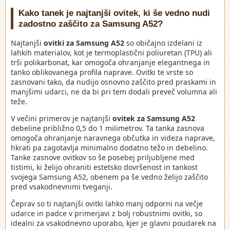
Kako tanek je najtanjši ovitek, ki še vedno nudi
zadostno zaščito za Samsung A52?
Najtanjši
ovitki za Samsung A52
so običajno izdelani iz
lahkih materialov, kot je termoplastični poliuretan (TPU) ali
trši polikarbonat, kar omogoča ohranjanje elegantnega in
tanko oblikovanega profila naprave. Ovitki te vrste so
zasnovani tako, da nudijo osnovno zaščito pred praskami in
manjšimi udarci, ne da bi pri tem dodali preveč volumna ali
teže.
V večini primerov je najtanjši
ovitek za Samsung A52
debeline približno 0,5 do 1 milimetrov. Ta tanka zasnova
omogoča ohranjanje naravnega občutka in videza naprave,
hkrati pa zagotavlja minimalno dodatno težo in debelino.
Tanke zasnove ovitkov so še posebej priljubljene med
tistimi, ki želijo ohraniti estetsko dovršenost in tankost
svojega Samsung A52, obenem pa še vedno želijo zaščito
pred vsakodnevnimi tveganji.
Čeprav so ti najtanjši ovitki lahko manj odporni na večje
udarce in padce v primerjavi z bolj robustnimi ovitki, so
idealni za vsakodnevno uporabo, kjer je glavni poudarek na