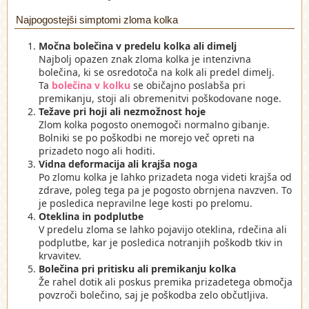
Najpogostejši simptomi zloma kolka
Močna bolečina v predelu kolka ali dimelj
Najbolj opazen znak zloma kolka je intenzivna
bolečina, ki se osredotoča na kolk ali predel dimelj.
Ta
bolečina v kolku
se običajno poslabša pri
premikanju, stoji ali obremenitvi poškodovane noge.
Težave pri hoji ali nezmožnost hoje
Zlom kolka pogosto onemogoči normalno gibanje.
Bolniki se po poškodbi ne morejo več opreti na
prizadeto nogo ali hoditi.
Vidna deformacija ali krajša noga
Po zlomu kolka je lahko prizadeta noga videti krajša od
zdrave, poleg tega pa je pogosto obrnjena navzven. To
je posledica nepravilne lege kosti po prelomu.
Oteklina in podplutbe
V predelu zloma se lahko pojavijo oteklina, rdečina ali
podplutbe, kar je posledica notranjih poškodb tkiv in
krvavitev.
Bolečina pri pritisku ali premikanju kolka
Že rahel dotik ali poskus premika prizadetega območja
povzroči bolečino, saj je poškodba zelo občutljiva.