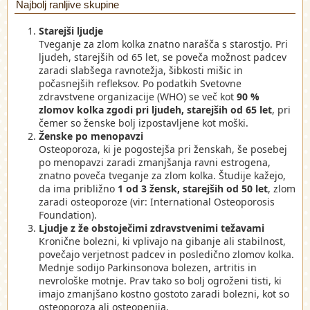
Najbolj ranljive skupine
Starejši ljudje
Tveganje za zlom kolka znatno narašča s starostjo. Pri
ljudeh, starejših od 65 let, se poveča možnost padcev
zaradi slabšega ravnotežja, šibkosti mišic in
počasnejših refleksov. Po podatkih Svetovne
zdravstvene organizacije (WHO) se več kot
90 %
zlomov kolka zgodi pri ljudeh, starejših od 65 let
, pri
čemer so ženske bolj izpostavljene kot moški.
Ženske po menopavzi
Osteoporoza, ki je pogostejša pri ženskah, še posebej
po menopavzi zaradi zmanjšanja ravni estrogena,
znatno poveča tveganje za zlom kolka. Študije kažejo,
da ima približno
1 od 3 žensk, starejših od 50 let
, zlom
zaradi osteoporoze (vir: International Osteoporosis
Foundation).
Ljudje z že obstoječimi zdravstvenimi težavami
Kronične bolezni, ki vplivajo na gibanje ali stabilnost,
povečajo verjetnost padcev in posledično zlomov kolka.
Mednje sodijo Parkinsonova bolezen, artritis in
nevrološke motnje. Prav tako so bolj ogroženi tisti, ki
imajo zmanjšano kostno gostoto zaradi bolezni, kot so
osteoporoza ali osteopenija.