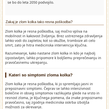
se bo do leta 2050 podvojilo.
Zakaj je zlom kolka tako resna poškodba?
Zlom kolka je resna poškodba, saj močno vpliva na
mobilnost in kakovost življenja. Brez ustreznega zdravljenja
lahko vodi do zapletov, kot so okužbe, tromboze ali celo
smrt, zato je hitra medicinska intervencija ključna.
Razumevanje, kako nastane zlom kolka in kdo je najbolj
izpostavljen, lahko pripomore k boljšemu preprečevanju in
pravočasnemu ukrepanju.
Kateri so simptomi zloma kolka?
Zlom kolka je resna poškodba, ki jo spremljajo jasni in
prepoznavni simptomi. Čeprav se lahko intenzivnost
bolečine in obseg simptomov razlikujeta glede na vrsto in
resnost zloma, je ključnega pomena, da znake prepoznamo
pravočasno, saj zgodnja medicinska oskrba izboljša
možnosti za okrevanje.