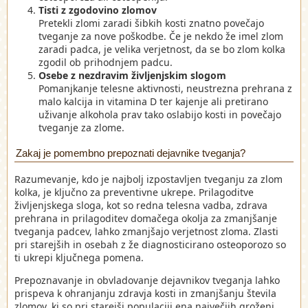
Tisti z zgodovino zlomov
Pretekli zlomi zaradi šibkih kosti znatno povečajo
tveganje za nove poškodbe. Če je nekdo že imel zlom
zaradi padca, je velika verjetnost, da se bo zlom kolka
zgodil ob prihodnjem padcu.
Osebe z nezdravim življenjskim slogom
Pomanjkanje telesne aktivnosti, neustrezna prehrana z
malo kalcija in vitamina D ter kajenje ali pretirano
uživanje alkohola prav tako oslabijo kosti in povečajo
tveganje za zlome.
Zakaj je pomembno prepoznati dejavnike tveganja?
Razumevanje, kdo je najbolj izpostavljen tveganju za zlom
kolka, je ključno za preventivne ukrepe. Prilagoditve
življenjskega sloga, kot so redna telesna vadba, zdrava
prehrana in prilagoditev domačega okolja za zmanjšanje
tveganja padcev, lahko zmanjšajo verjetnost zloma. Zlasti
pri starejših in osebah z že diagnosticirano osteoporozo so
ti ukrepi ključnega pomena.
Prepoznavanje in obvladovanje dejavnikov tveganja lahko
prispeva k ohranjanju zdravja kosti in zmanjšanju števila
zlomov, ki so pri starejši populaciji ena največjih groženj