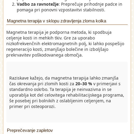
Vadbo za ravnotežje
: Preprečuje prihodnje padce in
pomaga pri ponovni vzpostavitvi stabilnosti.
Magnetna terapija v sklopu zdravljenja zloma kolka
Magnetna terapija je podporna metoda, ki spodbuja
celjenje kosti in mehkih tkiv. Gre za uporabo
nizkofrekvenčnih elektromagnetnih polj, ki lahko pospešijo
regeneracijo kosti, zmanjšajo bolečine in izboljšajo
prekrvavitev poškodovanega območja.
Raziskave kažejo, da magnetna terapija lahko zmanjša
čas okrevanja pri zlomih kosti za
20–30 %
v primerjavi s
standardno oskrbo. Ta terapija je neinvazivna in se
uporablja kot del celovitega rehabilitacijskega programa,
še posebej pri bolnikih z oslabljenim celjenjem, na
primer pri osteoporozi.
Preprečevanje zapletov