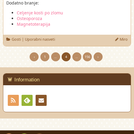
Dodatno branje:
Celjenje kosti po zlomu
Osteoporoza
Magnetoterapija
Gosti
|
Uporabni nasveti
Miro
‹
1
…
4
…
156
›
Information
RSS
Contact
Feedly