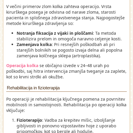
V večini primerov zlom kolka zahteva operacijo. Vrsta
kirurškega posega je odvisna od narave zloma, starosti
pacienta in splošnega zdravstvenega stanja. Najpogostejše
metode kirurškega zdravljenja so:
Notranja fiksacija z vijaki in ploščami
: Ta metoda
stabilizira prelom in omogoča naravno celjenje kosti.
Zamenjava kolka
: Pri resnejših poškodbah ali pri
starejših bolnikih se pogosto izvaja delna ali popolna
zamenjava kolčnega sklepa (artroplastika).
Operacija kolka
se običajno izvede v 24–48 urah po
poškodbi, saj hitra intervencija zmanjša tveganje za zaplete,
kot so krvni strdki ali okužbe.
Rehabilitacija in fizioterapija
Po operaciji je rehabilitacija ključnega pomena za povrnitev
mobilnosti in samostojnosti. Rehabilitacija po operaciji kolka
vključuje:
Fizioterapijo
: Vadba za krepitev mišic, izboljšanje
gibljivosti in ponovno vzpostavitev hoje z uporabo
pripomočkov, kot so bergle ali hodulje.