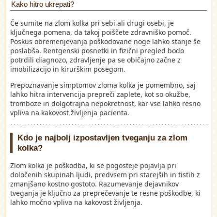
Kako hitro ukrepati?
Če sumite na zlom kolka pri sebi ali drugi osebi, je
ključnega pomena, da takoj poiščete zdravniško pomoč.
Poskus obremenjevanja poškodovane noge lahko stanje še
poslabša. Rentgenski posnetki in fizični pregled bodo
potrdili diagnozo, zdravljenje pa se običajno začne z
imobilizacijo in kirurškim posegom.
Prepoznavanje simptomov zloma kolka je pomembno, saj
lahko hitra intervencija prepreči zaplete, kot so okužbe,
tromboze in dolgotrajna nepokretnost, kar vse lahko resno
vpliva na kakovost življenja pacienta.
Kdo je najbolj izpostavljen tveganju za zlom
kolka?
Zlom kolka je poškodba, ki se pogosteje pojavlja pri
določenih skupinah ljudi, predvsem pri starejših in tistih z
zmanjšano kostno gostoto. Razumevanje dejavnikov
tveganja je ključno za preprečevanje te resne poškodbe, ki
lahko močno vpliva na kakovost življenja.