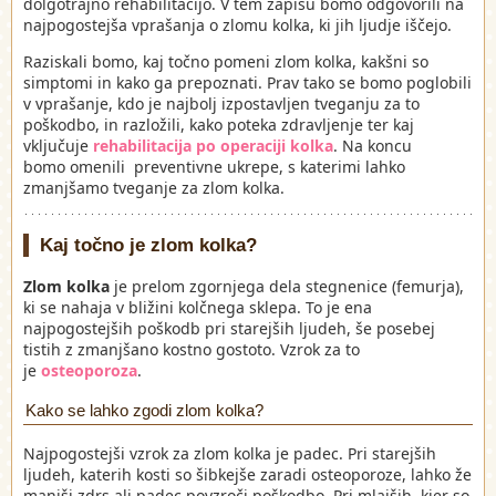
dolgotrajno rehabilitacijo. V tem zapisu bomo odgovorili na
najpogostejša vprašanja o zlomu kolka, ki jih ljudje iščejo.
Raziskali bomo, kaj točno pomeni zlom kolka, kakšni so
simptomi in kako ga prepoznati. Prav tako se bomo poglobili
v vprašanje, kdo je najbolj izpostavljen tveganju za to
poškodbo, in razložili, kako poteka zdravljenje ter kaj
vključuje
rehabilitacija po operaciji kolka
. Na koncu
bomo omenili preventivne ukrepe, s katerimi lahko
zmanjšamo tveganje za zlom kolka.
Kaj točno je zlom kolka?
Zlom kolka
je prelom zgornjega dela stegnenice (femurja),
ki se nahaja v bližini kolčnega sklepa. To je ena
najpogostejših poškodb pri starejših ljudeh, še posebej
tistih z zmanjšano kostno gostoto. Vzrok za to
je
osteoporoza
.
Kako se lahko zgodi zlom kolka?
Najpogostejši vzrok za zlom kolka je padec. Pri starejših
ljudeh, katerih kosti so šibkejše zaradi osteoporoze, lahko že
manjši zdrs ali padec povzroči poškodbo. Pri mlajših, kjer so