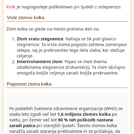
Kolk
je najpogosteje poškodovan pri ljudeh z osteporozo.
Vrste zlomov kolka
Zlom kolka se glede na mesto preloma deli na:
Zlom vratu stegnenice
: Nahaja se tik pod glavico
stegnenice. Ta vrsta zloma pogosto zahteva zamenjavo
sklepa, saj je prekrvavitev tega dela slaba, kar otežuje
celjenje.
Intertrohanterni zlom
: Pojavi se med dvema
izboklinama stegnenice (trohanterji). Ta zlom običajno
omogoča boljše celjenje zaradi boljše prekrvavitve.
Pogostost zloma kolka
Po podatkih Svetovne zdravstvene organizacije (WHO) se
vsako leto zgodi več kot
1,6 milijona zlomov kolka
po
svetu, pri čemer več kot
90 % teh poškodb nastane
zaradi padca
pri starejših ljudeh. Število zlomov kolka
narašča zaradi staranja prebivalstva in se pričakuje, da