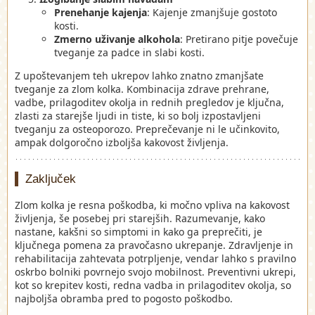
Prenehanje kajenja
: Kajenje zmanjšuje gostoto
kosti.
Zmerno uživanje alkohola
: Pretirano pitje povečuje
tveganje za padce in slabi kosti.
Z upoštevanjem teh ukrepov lahko znatno zmanjšate
tveganje za zlom kolka. Kombinacija zdrave prehrane,
vadbe, prilagoditev okolja in rednih pregledov je ključna,
zlasti za starejše ljudi in tiste, ki so bolj izpostavljeni
tveganju za osteoporozo. Preprečevanje ni le učinkovito,
ampak dolgoročno izboljša kakovost življenja.
Zaključek
Zlom kolka je resna poškodba, ki močno vpliva na kakovost
življenja, še posebej pri starejših. Razumevanje, kako
nastane, kakšni so simptomi in kako ga preprečiti, je
ključnega pomena za pravočasno ukrepanje. Zdravljenje in
rehabilitacija zahtevata potrpljenje, vendar lahko s pravilno
oskrbo bolniki povrnejo svojo mobilnost. Preventivni ukrepi,
kot so krepitev kosti, redna vadba in prilagoditev okolja, so
najboljša obramba pred to pogosto poškodbo.