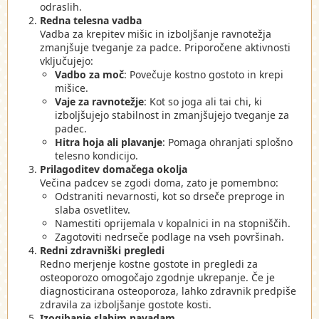
odraslih.
Redna telesna vadba
Vadba za krepitev mišic in izboljšanje ravnotežja
zmanjšuje tveganje za padce. Priporočene aktivnosti
vključujejo:
Vadbo za moč
: Povečuje kostno gostoto in krepi
mišice.
Vaje za ravnotežje
: Kot so joga ali tai chi, ki
izboljšujejo stabilnost in zmanjšujejo tveganje za
padec.
Hitra hoja ali plavanje
: Pomaga ohranjati splošno
telesno kondicijo.
Prilagoditev domačega okolja
Večina padcev se zgodi doma, zato je pomembno:
Odstraniti nevarnosti, kot so drseče preproge in
slaba osvetlitev.
Namestiti oprijemala v kopalnici in na stopniščih.
Zagotoviti nedrseče podlage na vseh površinah.
Redni zdravniški pregledi
Redno merjenje kostne gostote in pregledi za
osteoporozo omogočajo zgodnje ukrepanje. Če je
diagnosticirana osteoporoza, lahko zdravnik predpiše
zdravila za izboljšanje gostote kosti.
Izogibanje slabim navadam