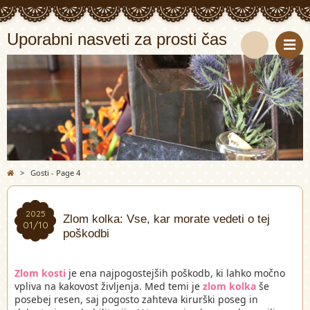
Uporabni nasveti za prosti čas
S
e
a
r
>
Gosti - Page 4
c
h
2025
2025
Zlom kolka: Vse, kar morate vedeti o tej
01/10
01/10
poškodbi
Zlom kosti
je ena najpogostejših poškodb, ki lahko močno
vpliva na kakovost življenja. Med temi je
zlom kolka
še
posebej resen, saj pogosto zahteva kirurški poseg in